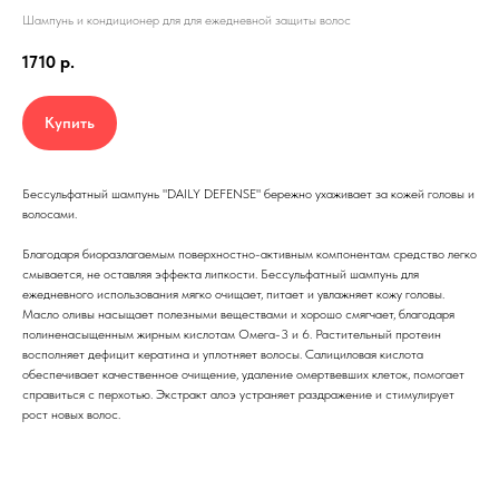
Шампунь и кондиционер для для ежедневной защиты волос
1710
р.
Купить
Беcсульфатный шампунь "DAILY DEFENSE" бережно ухаживает за кожей головы и
волосами.
Благодаря биоразлагаемым поверхностно-активным компонентам средство легко
смывается, не оставляя эффекта липкости. Беcсульфатный шампунь для
ежедневного использования мягко очищает, питает и увлажняет кожу головы.
Масло оливы насыщает полезными веществами и хорошо смягчает, благодаря
полиненасыщенным жирным кислотам Омега-3 и 6. Растительный протеин
восполняет дефицит кератина и уплотняет волосы. Салициловая кислота
обеспечивает качественное очищение, удаление омертвевших клеток, помогает
справиться с перхотью. Экстракт алоэ устраняет раздражение и стимулирует
рост новых волос.