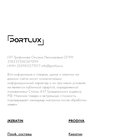
ИП Трофимова Оксана Леонидовна ОГРН
318237500347099
ИНН 250905577017 info@portlux.ru
Вся информация о товарах, ценах и наличии на
данном сайте носит исключительно
информационный характер и ни при каких условиях
не является публичной офертой, определяемой
положениями Статьи 437 Гражданского кодекса
РФ. Наличие товара и актуальную стоимость
подтверждает менеджер магазина после обработки
заявки
JKERATIN
PRODIVA
Проф. составы
Кератин