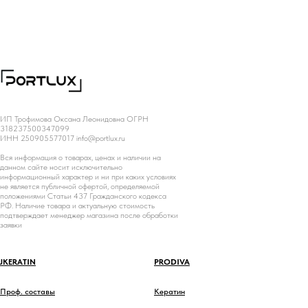
ИП Трофимова Оксана Леонидовна ОГРН
318237500347099
ИНН 250905577017 info@portlux.ru
Вся информация о товарах, ценах и наличии на
данном сайте носит исключительно
информационный характер и ни при каких условиях
не является публичной офертой, определяемой
положениями Статьи 437 Гражданского кодекса
РФ. Наличие товара и актуальную стоимость
подтверждает менеджер магазина после обработки
заявки
JKERATIN
PRODIVA
Проф. составы
Кератин