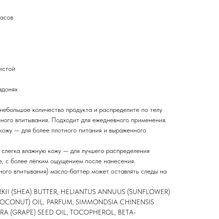
часов
истой
адонях
небольшое количество продукта и распределите по телу
ого впитывания. Подходит для ежедневного применения.
кожу — для более плотного питания и выраженного
 слегка влажную кожу — для лучшего распределения
е, с более лёгким ощущением после нанесения.
ного впитывания) масло-баттер может оставлять следы на
II (SHEA) BUTTER, HELIANTUS ANNUUS (SUNFLOWER)
COCONUT) OIL, PARFUM, SIMMONDSIA CHINENSIS
FERA (GRAPE) SEED OIL, TOCOPHEROL, BETA-