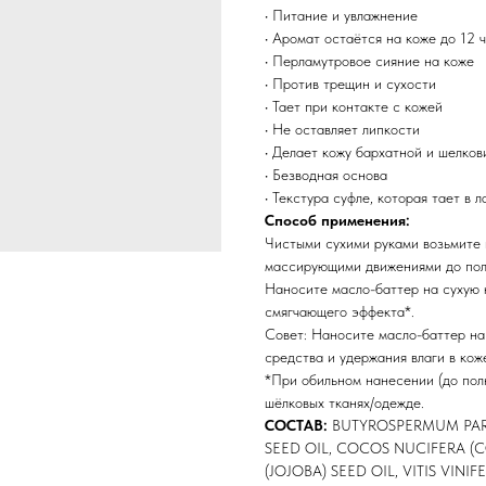
• Питание и увлажнение
• Аромат остаётся на коже до 12 
• Перламутровое сияние на коже
• Против трещин и сухости
• Тает при контакте с кожей
• Не оставляет липкости
• Делает кожу бархатной и шелков
• Безводная основа
• Текстура суфле, которая тает в л
Способ применения:
Чистыми сухими руками возьмите 
массирующими движениями до полн
Наносите масло-баттер на сухую 
смягчающего эффекта*.
Совет: Наносите масло-баттер на
средства и удержания влаги в кож
*При обильном нанесении (до пол
шёлковых тканях/одежде.
СОСТАВ:
BUTYROSPERMUM PARK
SEED OIL, COCOS NUCIFERA (
(JOJOBA) SEED OIL, VITIS VINI