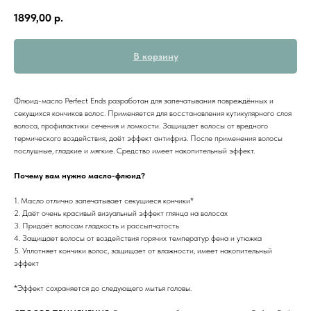
1899,00
р.
В корзину
Флюид-масло Perfect Ends разработан для запечатывания повреждённых и
секущихся кончиков волос. Применяется для восстановления кутикулярного слоя
волоса, профилактики сечения и ломкости. Защищает волосы от вредного
термического воздействия, даёт эффект антифриз. После применения волосы
послушные, гладкие и мягкие. Средство имеет накопительный эффект.
Почему вам нужно масло-флюид?
1. Масло отлично запечатывает секущиеся кончики*
2. Даёт очень красивый визуальный эффект глянца на волосах
3. Придаёт волосам гладкость и рассыпчатость
4. Защищает волосы от воздействия горячих температур фена и утюжка
5. Уплотняет кончики волос, защищает от влажности, имеет накопительный
эффект
*Эффект сохраняется до следующего мытья головы.