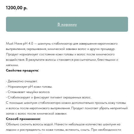
1200,00
р.
В корзину
Must Have pH 4.0 — шампунь-стабилизатор для завершения кератинового
выпрямления, окрашивания, химической завивки волос и других процедур.
Продукт нормализует состояние кожи головы и волос после химического
воздействия. В результате волосы становятся рассыпчатыми, блестящими и
мягкими.
Свойства продукта:
• Деликатно очищает.
• Нормализует pH кожи головы.
• Сглаживает чешуйки волоса.
• Стабилизирует и фиксирует пигмент окрашенных волос.
С помощью шампуня-стабилизатора можно дополнительно промыть кожу головы
и волосы после кератинового выпрямления. Продукт помогает убрать неприятный
запах с волос после химической завивки.
Способ применения:
Обильно смочить волосы водой. Нанести небольшое количество шампуня на
ладони и распределить по коже головы, вспенить, смыть. При необходимости