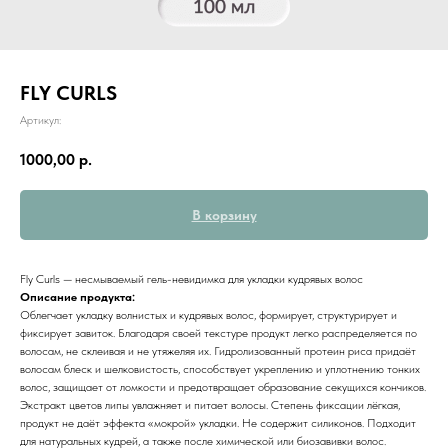
FLY CURLS
Артикул:
1000,00
р.
В корзину
Fly Curls — несмываемый гель-невидимка для укладки кудрявых волос
Описание продукта:
Облегчает укладку волнистых и кудрявых волос, формирует, структурирует и
фиксирует завиток. Благодаря своей текстуре продукт легко распределяется по
волосам, не склеивая и не утяжеляя их. Гидролизованный протеин риса придаёт
волосам блеск и шелковистость, способствует укреплению и уплотнению тонких
волос, защищает от ломкости и предотвращает образование секущихся кончиков.
Экстракт цветов липы увлажняет и питает волосы. Степень фиксации лёгкая,
продукт не даёт эффекта «мокрой» укладки. Не содержит силиконов. Подходит
для натуральных кудрей, а также после химической или биозавивки волос.