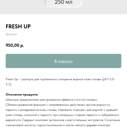
FRESH UP
Артикул:
950,00
р.
В корзину
Fresh Up – шампунь для тщательного очищения жирной кожи головы (pH=5,0-
5,5).
Описание продукта:
Шампунь предназначен для продления эффекта «чистой головы».
Сбалансированная формула с направленным действием против жирности,
перхоти и раздражения кожи головы. Идеально подходит для жирной и зудящей
кожи головы, склонной к перхоти, при начальных стадиях перхоти и себорейного
дерматита. Сдержит комплекс витаминов и растительных экстрактов. Сочетание
салициловой кислоты, пироктоноламина и масла чайного дерева помогает