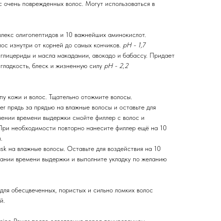
с очень поврежденных волос. Могут использоваться в
мплекс олигопептидов и 10 важнейших аминокислот.
ос изнутри от корней до самых кончиков.
pH - 1,7
глицериды и масла макадамии, авокадо и бабассу. Придает
 гладкость, блеск и жизненную силу
pH - 2,2
пу кожи и волос. Тщательно отожмите волосы.
ler прядь за прядью на влажные волосы и оставьте для
чении времени выдержки смойте филлер с волос и
 При необходимости повторно нанесите филлер ещё на 10
.
sk на влажные волосы. Оставьте для воздействия на 10
чании времени выдержки и выполните укладку по желанию
 для обесцвеченных, пористых и сильно ломких волос
й.
mino Power после осветления перед тонированием,