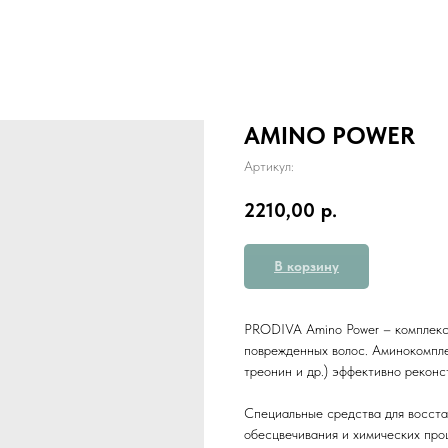
AMINO POWER
Артикул:
2210,00
р.
В корзину
PRODIVA Amino Power – комплекс
поврежденных волос. Аминокомплек
треонин и др.) эффективно реконс
Cпециальные средства для восста
обесцвечивания и химических проц