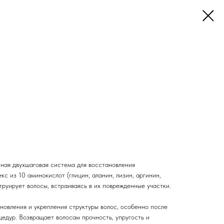
ная двухшаговая система для восстановления
с из 10 аминокислот (глицин, аланин, лизин, аргинин,
труирует волосы, встраиваясь в их поврежденные участки.
новления и укрепления структуры волос, особенно после
едур. Возвращает волосам прочность, упругость и