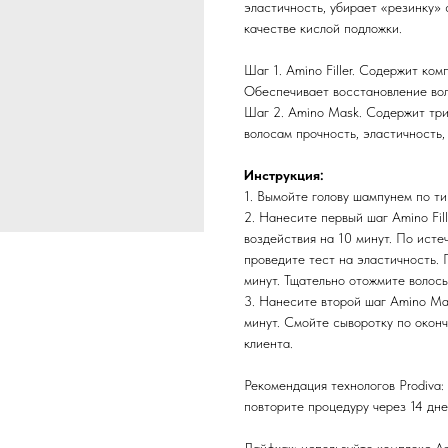
эластичность, убирает «резинку» 
качестве кислой подложки.
Шаг 1. Amino Filler. Содержит ко
Обеспечивает восстановление вол
Шаг 2. Amino Mask. Содержит три
волосам прочность, эластичность,
Инструкция:
1. Вымойте голову шампунем по ти
2. Нанесите первый шаг Amino Fil
воздействия на 10 минут. По исте
проведите тест на эластичность.
минут. Тщательно отожмите волосы
3. Нанесите второй шаг Amino Ma
минут. Смойте сыворотку по окон
клиента.
Рекомендация технологов Prodiva:
повторите процедуру через 14 дне
Лайфхак: используйте комплекс A