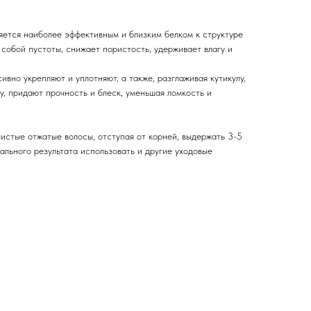
яется наиболее эффективным и близким белком к структуре
я собой пустоты, снижает пористость, удерживает влагу и
ивно укрепляют и уплотняют, а также, разглаживая кутикулу,
у, придают прочность и блеск, уменьшая ломкость и
истые отжатые волосы, отступая от корней, выдержать 3-5
ального результата использовать и другие уходовые