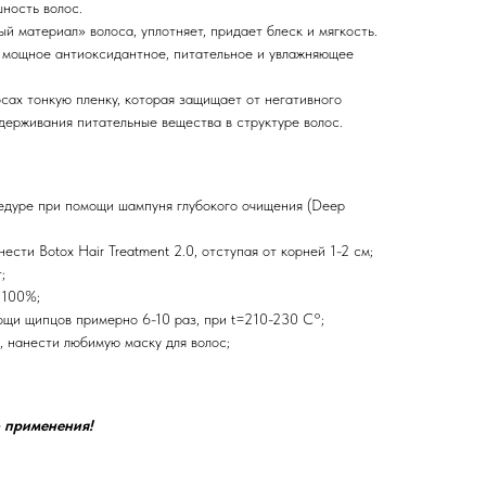
ность волос.
й материал» волоса, уплотняет, придает блеск и мягкость.
 мощное антиоксидантное, питательное и увлажняющее
осах тонкую пленку, которая защищает от негативного
держивания питательные вещества в структуре волос.
едуре при помощи шампуня глубокого очищения (Deep
сти Botox Hair Treatment 2.0, отступая от корней 1-2 см;
;
 100%;
ощи щипцов примерно 6-10 раз, при t=210-230 C°;
, нанести любимую маску для волос;
 применения!