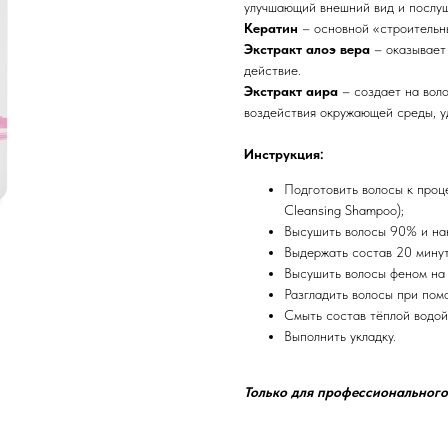
улучшающий внешний вид и послуш
Кератин
– основной «строительны
Экстракт алоэ вера
– оказывает
действие.
Экстракт аира
– создает на вол
воздействия окружающей среды, у
Инструкция:
Подготовить волосы к проц
Cleansing Shampoo);
Высушить волосы 90% и нане
Выдержать состав 20 минут
Высушить волосы феном на
Разгладить волосы при пом
Смыть состав тёплой водой
Выполнить укладку.
Только для профессионального