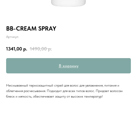
BB-CREAM SPRAY
Артикул:
1341,00
р.
1490,00
р.
В корзину
Несмываемый термозащитный спрей для волос для увлажнения, питания и
облегчения расчесывания. Подходит для всех типов волос. Придает волосам
блеск и мягкость, обеспечивает защиту от высоких температур!