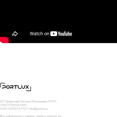
ИП Трофимова Оксана Леонидовна ОГРН
318237500347099
ИНН 250905577017 info@portlux.ru
Вся информация о товарах, ценах и наличии на