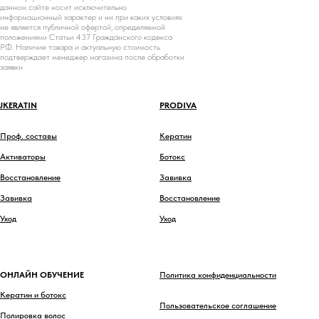
данном сайте носит исключительно
информационный характер и ни при каких условиях
не является публичной офертой, определяемой
положениями Статьи 437 Гражданского кодекса
РФ. Наличие товара и актуальную стоимость
подтверждает менеджер магазина после обработки
заявки
JKERATIN
PRODIVA
Проф. составы
Кератин
Активаторы
Ботокс
Восстановление
Завивка
Завивка
Восстановление
Уход
Уход
ОНЛАЙН ОБУЧЕНИЕ
Политика конфиденциальности
Кератин и ботокс
Пользовательское соглашение
Полировка волос